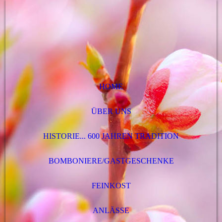
HOME
ÜBER UNS
HISTORIE... 600 JAHREN TRADITION
BOMBONIERE/GASTGESCHENKE
FEINKOST
ANLÄSSE