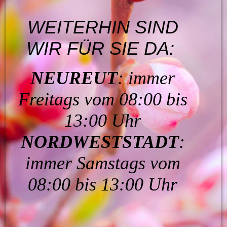
WEITERHIN SIND
WIR FÜR SIE DA:
NEUREUT
: immer
Freitags vom 08:00 bis
13:00 Uhr
NORDWESTSTADT
:
immer Samstags vom
08:00 bis 13:00 Uhr