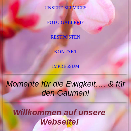
UNSERE SERVICES
FOTO GALLERIE
RESTPOSTEN
KONTAKT
IMPRESSUM
Momente für die Ewigkeit…. & für
den
Gaumen
!
Willkommen auf unsere
Webseite!