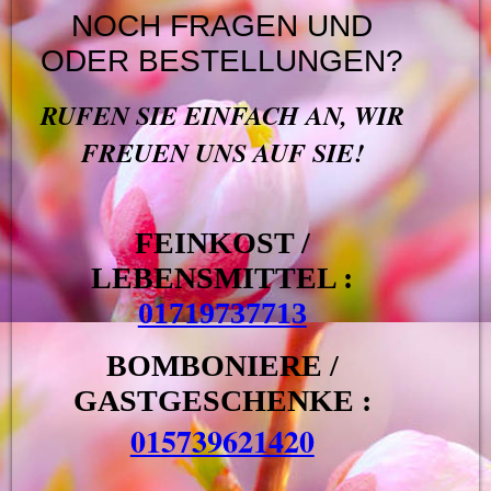
NOCH FRAGEN UND
ODER BESTELLUNGEN?
RUFEN SIE EINFACH AN, WIR
FREUEN UNS AUF SIE!
FEINKOST /
LEBENSMITTEL :
01719737713
BOMBONIERE /
GASTGESCHENKE :
015739621420