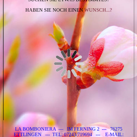
HABEN SIE NOCH EINEN
WUNSCH...?
LA BOMBONIERA — IM FERNING 2 --- 76275
ETTLINGEN --- TEL: 07243/719694 --- E-MAIL: