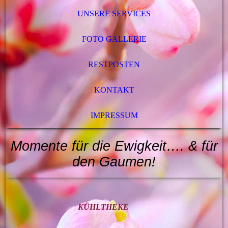
UNSERE SERVICES
FOTO GALLERIE
RESTPOSTEN
KONTAKT
IMPRESSUM
Momente für die Ewigkeit…. & für
den
Gaumen
!
KÜHLTHEKE