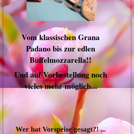
Vom klassischen Grana
Padano bis zur edlen
Büffelmozzarella!!
Und auf Vorbestellung noch
vieles mehr möglich...
Wer hat Vorspeise gesagt?! ...