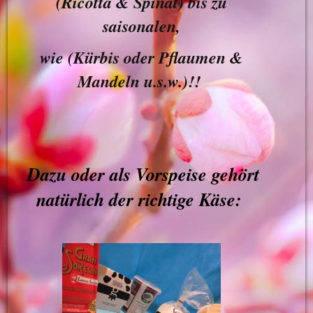
(Ricotta & Spinat) bis zu
saisonalen,
wie (Kürbis oder Pflaumen &
Mandeln u.s.w.)!!
Dazu oder als Vorspeise gehört
natürlich
der
richtige K
äse: