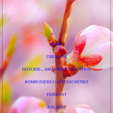
HOME
ÜBER UNS
HISTORIE... 600 JAHREN TRADITION
BOMBONIERE/GASTGESCHENKE
FEINKOST
ANLÄSSE