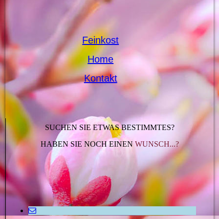
Feinkost
Home
Kontakt
SUCHEN SIE ETWAS BESTIMMTES?
HABEN SIE NOCH EINEN
WUNSCH...?