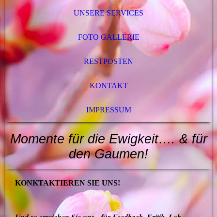
UNSERE SERVICES
FOTO GALLERIE
RESTPOSTEN
KONTAKT
IMPRESSUM
Momente für die Ewigkeit…. & für
den
Gaumen
!
KONKTAKTIEREN SIE UNS!